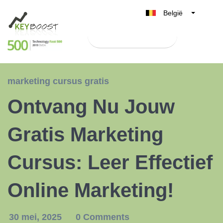
België
Belgique
Test Keyboost gratis
Nederland
France
Deutschland
marketing cursus gratis
UK
Ontvang Nu Jouw
España
Italia
Gratis Marketing
Cursus: Leer Effectief
Online Marketing!
30 mei, 2025
0 Comments