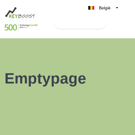
België
Belgique
Test Keyboost gratis
Nederland
France
Deutschland
UK
España
Emptypage
Italia