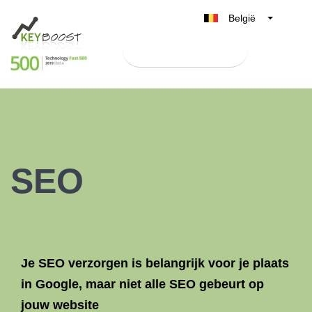
België
Belgique
Test Keyboost gratis
Nederland
France
Deutschland
UK
España
SEO
Italia
Je SEO verzorgen is belangrijk voor je plaats
in Google, maar niet alle SEO gebeurt op
jouw website