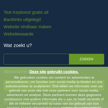
Test Keyboost gratis uit
Backlinks uitgelegd
Website vindbaar maken
Websitewaarde
Wat zoekt u?
ZOEKEN
Nieuwsbrieven
Deze site gebruikt cookies.
We gebruiken cookies om content en advertenties te
personaliseren, om functies voor social media te bieden en ons
INSCHRIJVEN
websiteverkeer te analyseren. Ook delen we informatie over uw
gebruik van onze site met onze partners voor social media,
adverteren en analyse. Deze partners kunnen deze gegevens
combineren met andere informatie die u aan ze heeft verstrekt of
Ⓒ 2026 All rights reserved by Keyboost |
Algemene
die ze hebben verzameld op basis van uw gebruik van hun
services. U gaat akkoord met onze cookies als u onze website