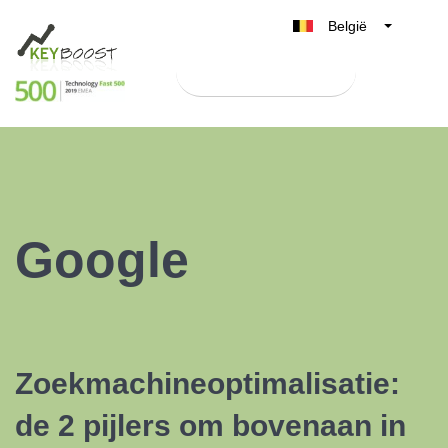
België
Belgique
Test Keyboost gratis
Nederland
France
Deutschland
UK
España
Google
Italia
Zoekmachineoptimalisatie:
de 2 pijlers om bovenaan in