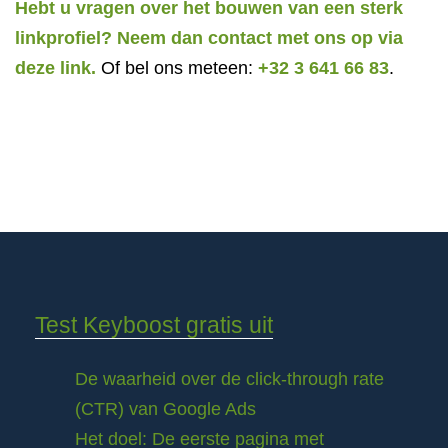
Hebt u vragen over het bouwen van een sterk
linkprofiel? Neem dan contact met ons op via
deze link.
Of bel ons meteen:
+32 3 641 66 83
.
Test Keyboost gratis uit
De waarheid over de click-through rate
(CTR) van Google Ads
Het doel: De eerste pagina met