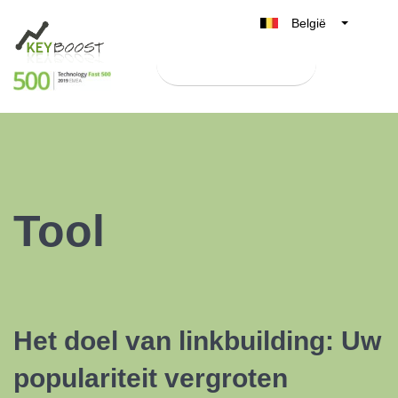
België
Belgique
Test Keyboost gratis
Nederland
France
Deutschland
UK
España
Tool
Italia
Het doel van linkbuilding: Uw
populariteit vergroten