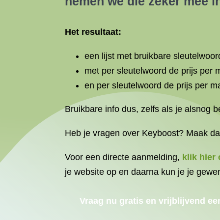
nemen we die zeker mee in
Het resultaat:
een lijst met bruikbare sleutelwoor
met per sleutelwoord de prijs per 
en per sleutelwoord de prijs per m
Bruikbare info dus, zelfs als je alsnog b
Heb je vragen over Keyboost? Maak dan
Voor een directe aanmelding,
klik hie
je website op en daarna kun je je gewe
Vraag nu gratis en vrijblijvend ee