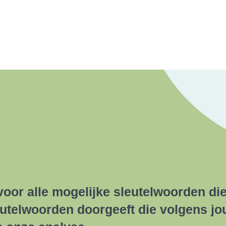
voor alle mogelijke sleutelwoorden di
sleutelwoorden doorgeeft die volgens jou