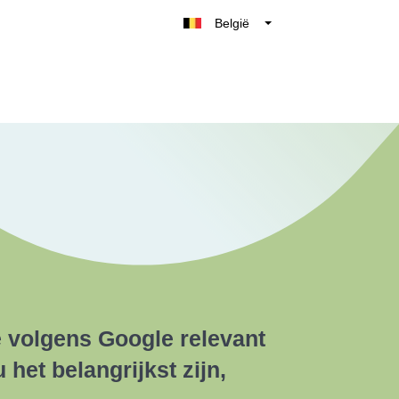
België
Belgique
Nederland
France
Deutschland
UK
España
Italia
e volgens Google relevant
 het belangrijkst zijn,