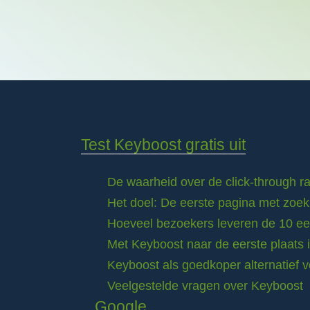
Test Keyboost gratis uit
De waarheid over de click-through 
Het doel: De eerste pagina met zoek
Hoeveel bezoekers leveren de 10 eer
Met Keyboost naar de eerste plaats 
Keyboost als goedkoper alternatief 
Veelgestelde vragen over Keyboost
Google