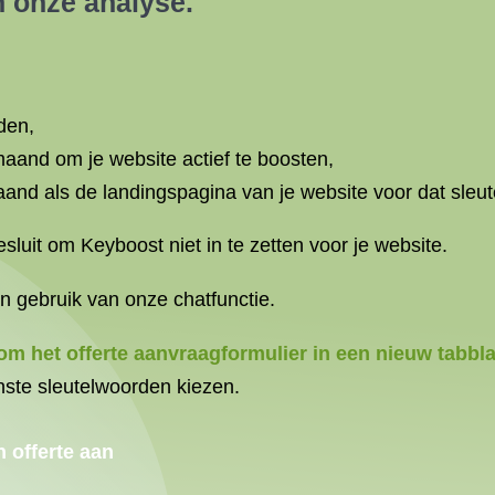
 onze analyse.
den,
maand om je website actief te boosten,
aand als de landingspagina van je website voor dat sleu
esluit om Keyboost niet in te zetten voor je website.
 gebruik van onze chatfunctie.
r om het offerte aanvraagformulier in een nieuw tabbl
nste sleutelwoorden kiezen.
n offerte aan