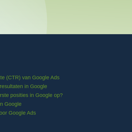
rate (CTR) van Google Ads
resultaten in Google
ste posities in Google op?
in Google
voor Google Ads