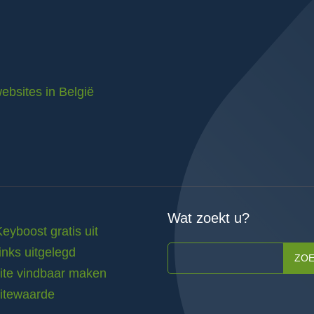
ebsites in België
Wat zoekt u?
Keyboost gratis uit
inks uitgelegd
ZO
te vindbaar maken
itewaarde