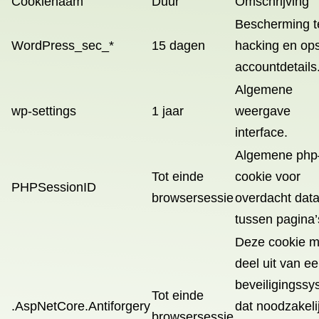
Cookienaam
Duur
Omschrijving
Bescherming 
WordPress_sec_*
15 dagen
hacking en op
accountdetails
Algemene
wp-settings
1 jaar
weergave
interface.
Algemene php
Tot einde
cookie voor
PHPSessionID
browsersessie
overdacht dat
tussen pagina’
Deze cookie m
deel uit van e
beveiligingss
Tot einde
.AspNetCore.Antiforgery
dat noodzakelij
browsersessie