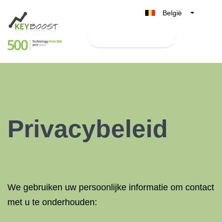
België
Belgique
Test Keyboost gratis
Nederland
France
Deutschland
UK
España
Privacybeleid
Italia
We gebruiken uw persoonlijke informatie om contact
met u te onderhouden: