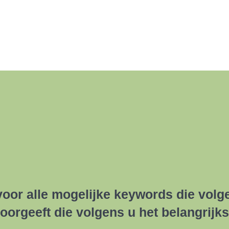
or alle mogelijke keywords die volge
oorgeeft die volgens u het belangrijks