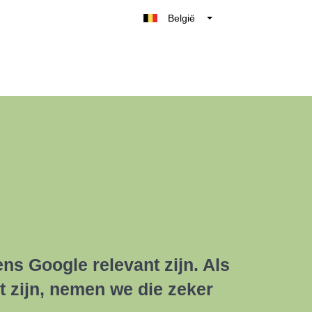
België
Belgique
Nederland
France
Deutschland
UK
España
Italia
ns Google relevant zijn. Als
t zijn, nemen we die zeker