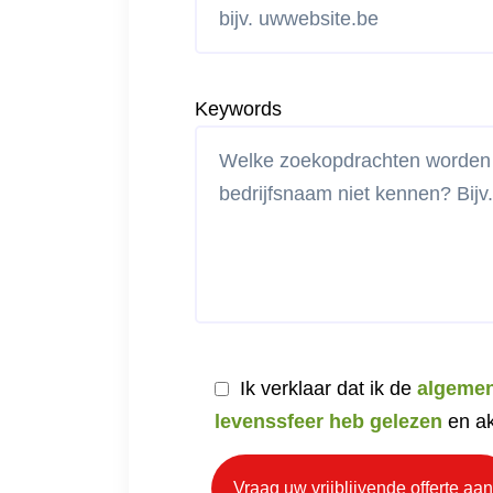
Keywords
Ik verklaar dat ik de
algeme
levenssfeer heb gelezen
en ak
Vraag uw vrijblijvende offerte aan