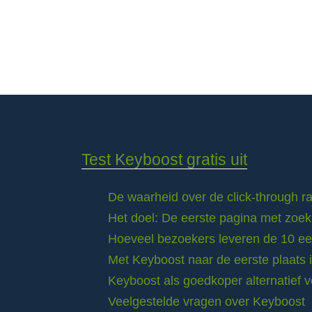
Test Keyboost gratis uit
De waarheid over de click-through 
Het doel: De eerste pagina met zoek
Hoeveel bezoekers leveren de 10 eer
Met Keyboost naar de eerste plaats 
Keyboost als goedkoper alternatief 
Veelgestelde vragen over Keyboost