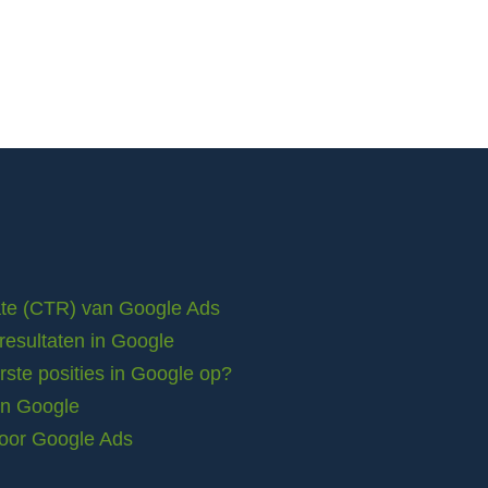
rate (CTR) van Google Ads
resultaten in Google
ste posities in Google op?
in Google
voor Google Ads