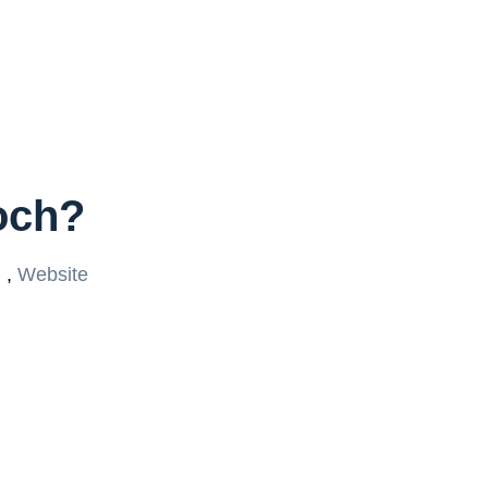
och?
,
Website