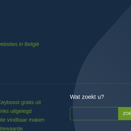
ebsites in België
Wat zoekt u?
Keyboost gratis uit
inks uitgelegd
ZO
te vindbaar maken
itewaarde