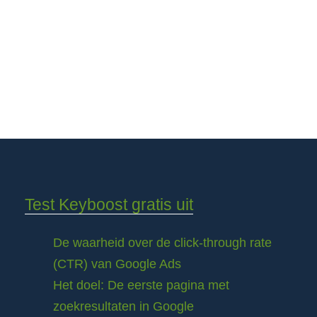
Test Keyboost gratis uit
De waarheid over de click-through rate
(CTR) van Google Ads
Het doel: De eerste pagina met
zoekresultaten in Google