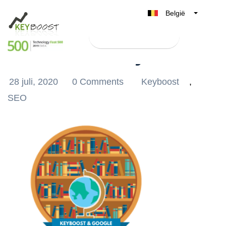
België
Belgique
Test Keyboost gratis
Nederland
Hoe werkt Keyboost?
France
Deutschland
28 juli, 2020
0 Comments
Keyboost
,
UK
SEO
España
Italia