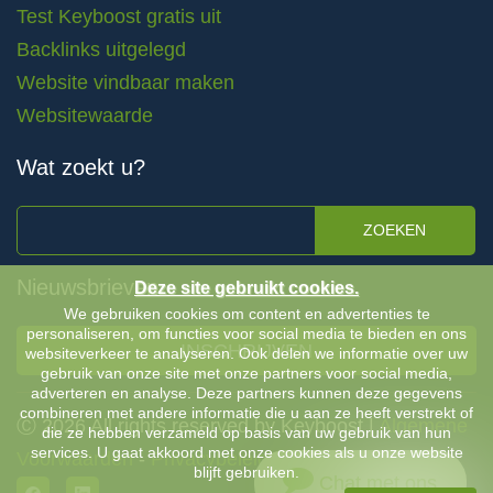
Test Keyboost gratis uit
Backlinks uitgelegd
Website vindbaar maken
Websitewaarde
Wat zoekt u?
ZOEKEN
Nieuwsbrieven
Deze site gebruikt cookies.
We gebruiken cookies om content en advertenties te
personaliseren, om functies voor social media te bieden en ons
INSCHRIJVEN
websiteverkeer te analyseren. Ook delen we informatie over uw
gebruik van onze site met onze partners voor social media,
adverteren en analyse. Deze partners kunnen deze gegevens
combineren met andere informatie die u aan ze heeft verstrekt of
Ⓒ 2026 All rights reserved by Keyboost |
Algemene
die ze hebben verzameld op basis van uw gebruik van hun
services. U gaat akkoord met onze cookies als u onze website
Voorwaarden
-
Privacybeleid
blijft gebruiken.
Chat met ons