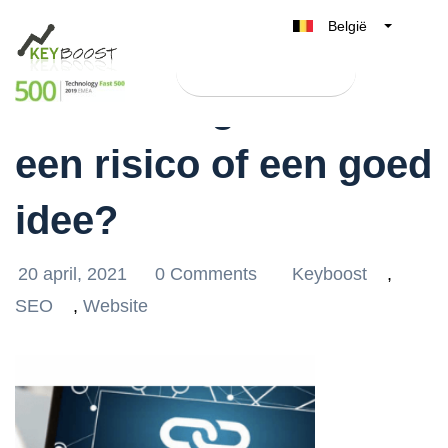
België
Belgique
Test Keyboost gratis
Nederland
Backlinks genereren:
France
een risico of een goed
Deutschland
UK
idee?
España
Italia
20 april, 2021
0 Comments
Keyboost
,
SEO
,
Website