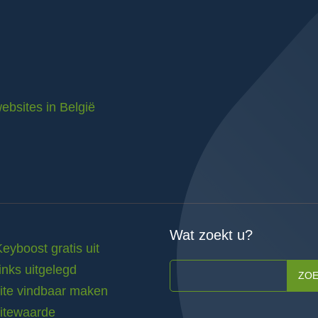
ebsites in België
Wat zoekt u?
Keyboost gratis uit
inks uitgelegd
ZO
te vindbaar maken
itewaarde