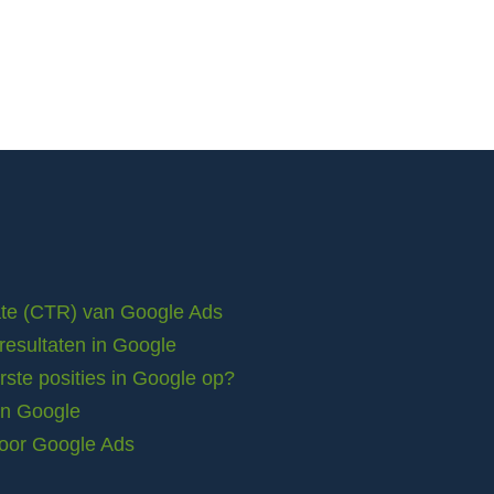
rate (CTR) van Google Ads
resultaten in Google
ste posities in Google op?
in Google
voor Google Ads