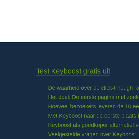
Test Keyboost gratis uit
De waarheid over de click-through 
Het doel: De eerste pagina met zoek
Hoeveel bezoekers leveren de 10 eer
Met Keyboost naar de eerste plaats 
Keyboost als goedkoper alternatief 
Veelgestelde vragen over Keyboost