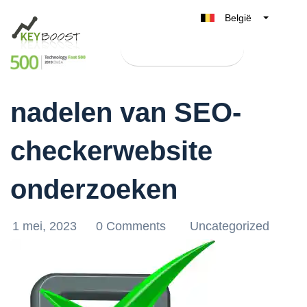
België
Belgique
Test Keyboost gratis
Nederland
De voordelen en
France
nadelen van SEO-
Deutschland
UK
checkerwebsite
España
Italia
onderzoeken
1 mei, 2023
0 Comments
Uncategorized