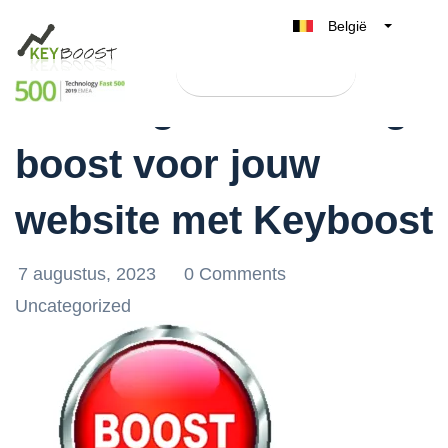
België
Belgique
Test Keyboost gratis
Nederland
Ontvang een ranking
France
boost voor jouw
Deutschland
UK
website met Keyboost
España
Italia
7 augustus, 2023
0 Comments
Uncategorized