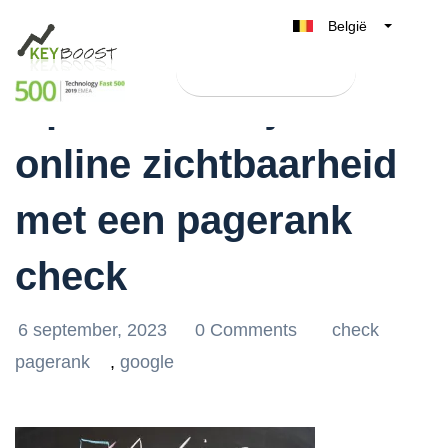
België
Belgique
Test Keyboost gratis
Nederland
Optimaliseer jouw
France
online zichtbaarheid
Deutschland
UK
met een pagerank
España
Italia
check
6 september, 2023
0 Comments
check
pagerank
,
google