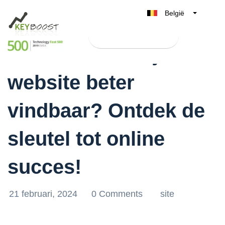
België
Belgique
Test Keyboost gratis
Nederland
Hoe maak ik mijn
France
website beter
Deutschland
UK
vindbaar? Ontdek de
España
Italia
sleutel tot online
succes!
21 februari, 2024
0 Comments
site