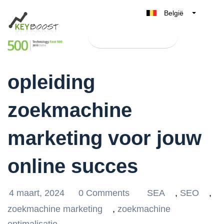
België
Belgique
Test Keyboost gratis
Nederland
Ontdek de kracht van
France
opleiding
Deutschland
UK
zoekmachine
España
Italia
marketing voor jouw
online succes
4 maart, 2024
0 Comments
SEA
,
SEO
,
zoekmachine marketing
,
zoekmachine