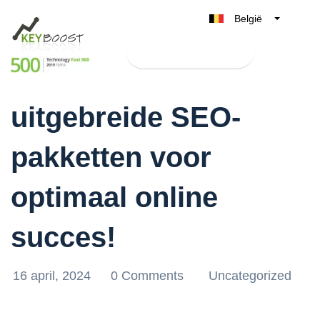
België
Belgique
Test Keyboost gratis
Nederland
Ontdek onze
France
uitgebreide SEO-
Deutschland
UK
pakketten voor
España
Italia
optimaal online
succes!
16 april, 2024
0 Comments
Uncategorized