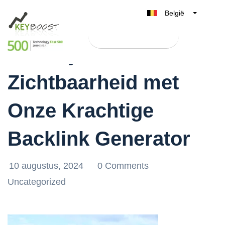
België
Belgique
Test Keyboost gratis
Nederland
Boost je Online
France
Zichtbaarheid met
Deutschland
UK
Onze Krachtige
España
Italia
Backlink Generator
10 augustus, 2024
0 Comments
Uncategorized