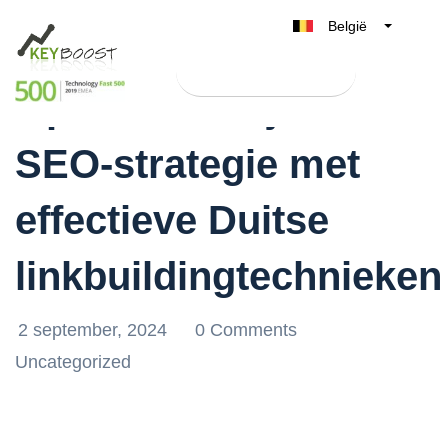
België
Belgique
Test Keyboost gratis
Nederland
Optimaliseer jouw
France
SEO-strategie met
Deutschland
UK
effectieve Duitse
España
Italia
linkbuildingtechnieken
2 september, 2024
0 Comments
Uncategorized