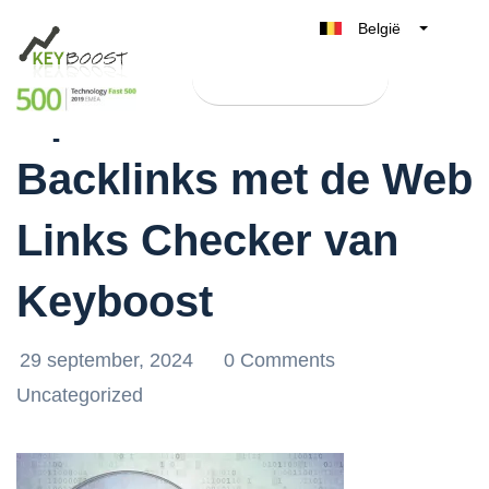
België
Belgique
Test Keyboost gratis
Nederland
Optimaliseer Jouw
France
Backlinks met de Web
Deutschland
UK
Links Checker van
España
Italia
Keyboost
29 september, 2024
0 Comments
Uncategorized