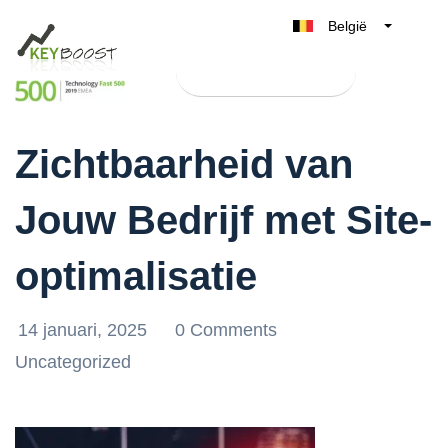
België
Belgique
Test Keyboost gratis
Nederland
Verbeter de Online
France
Zichtbaarheid van
Deutschland
UK
Jouw Bedrijf met Site-
España
Italia
optimalisatie
14 januari, 2025
0 Comments
Uncategorized