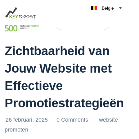
België
Belgique
Test Keyboost gratis
Nederland
Boost de
France
Zichtbaarheid van
Deutschland
UK
Jouw Website met
España
Italia
Effectieve
Promotiestrategieën
26 februari, 2025
0 Comments
website
promoten