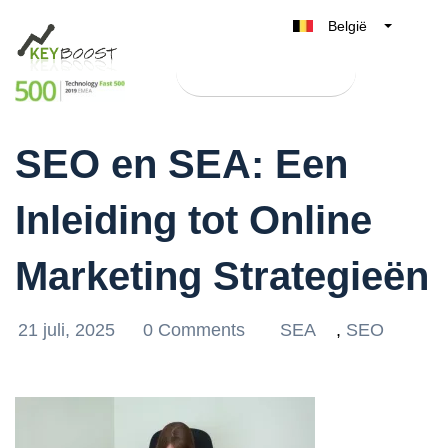
België
Belgique
Test Keyboost gratis
Nederland
De Betekenis van
France
SEO en SEA: Een
Deutschland
UK
Inleiding tot Online
España
Italia
Marketing Strategieën
21 juli, 2025
0 Comments
SEA
,
SEO