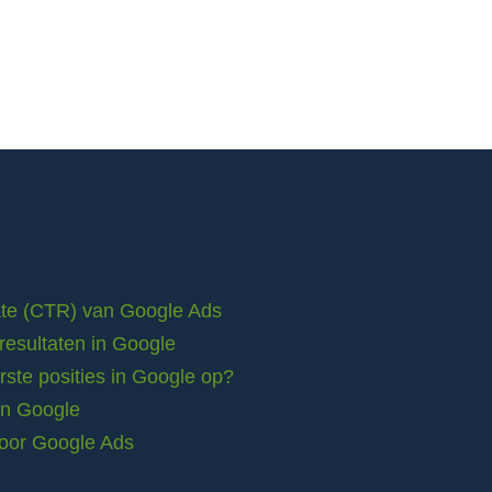
rate (CTR) van Google Ads
resultaten in Google
ste posities in Google op?
in Google
voor Google Ads