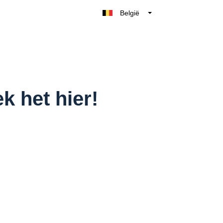
België
Belgique
Nederland
France
Deutschland
UK
k het hier!
España
Italia