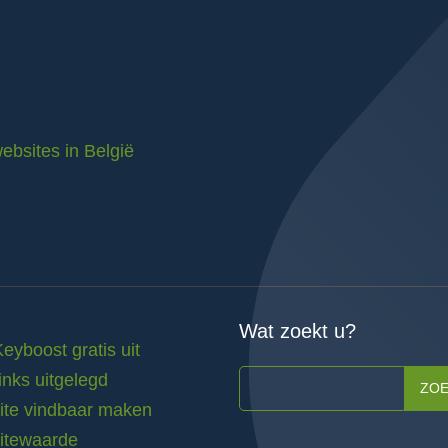
ebsites in België
Wat zoekt u?
Keyboost gratis uit
inks uitgelegd
ZO
te vindbaar maken
itewaarde