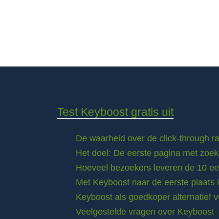
Test Keyboost gratis uit
De waarheid over de click-through 
Het doel: De eerste pagina met zoek
Hoeveel bezoekers leveren de 10 eer
Met Keyboost naar de eerste plaats 
Keyboost als goedkoper alternatief 
Veelgestelde vragen over Keyboost