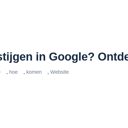
tijgen in Google? Ontde
e
,
hoe
,
komen
,
Website