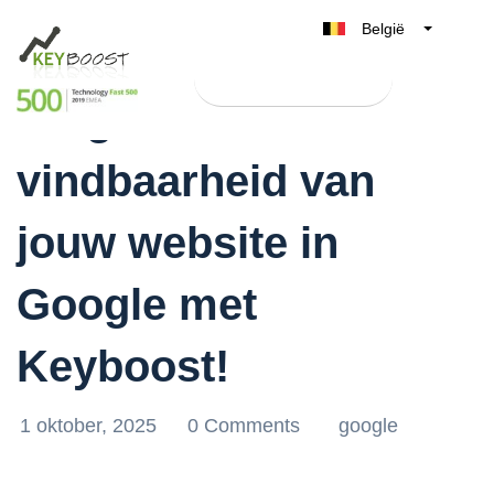
België
Belgique
Test Keyboost gratis
Nederland
Vergroot de
France
vindbaarheid van
Deutschland
UK
jouw website in
España
Italia
Google met
Keyboost!
1 oktober, 2025
0 Comments
google