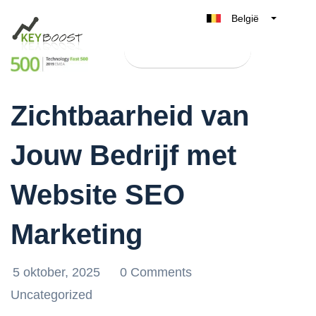
België
Belgique
Test Keyboost gratis
Nederland
Verbeter de Online
France
Zichtbaarheid van
Deutschland
UK
Jouw Bedrijf met
España
Italia
Website SEO
Marketing
5 oktober, 2025
0 Comments
Uncategorized