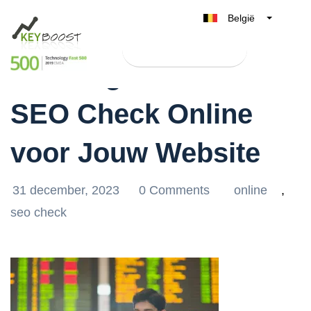
België
Belgique
Test Keyboost gratis
Nederland
Ontvang een Gratis
France
SEO Check Online
Deutschland
UK
voor Jouw Website
España
Italia
31 december, 2023
0 Comments
online
,
seo check