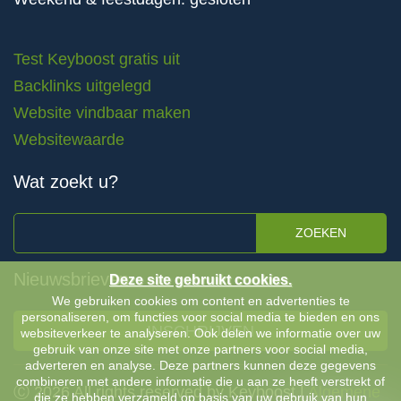
Test Keyboost gratis uit
Backlinks uitgelegd
Website vindbaar maken
Websitewaarde
Wat zoekt u?
ZOEKEN
Nieuwsbrieven
Deze site gebruikt cookies.
We gebruiken cookies om content en advertenties te
personaliseren, om functies voor social media te bieden en ons
INSCHRIJVEN
websiteverkeer te analyseren. Ook delen we informatie over uw
gebruik van onze site met onze partners voor social media,
adverteren en analyse. Deze partners kunnen deze gegevens
combineren met andere informatie die u aan ze heeft verstrekt of
Ⓒ 2026 All rights reserved by Keyboost |
Algemene
die ze hebben verzameld op basis van uw gebruik van hun