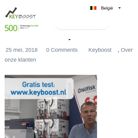
België
Belgique
Test Keyboost gratis
Nederland
Nilfisk Shop
France
Deutschland
25 mei, 2018
0 Comments
Keyboost
,
Over
UK
onze klanten
España
Italia