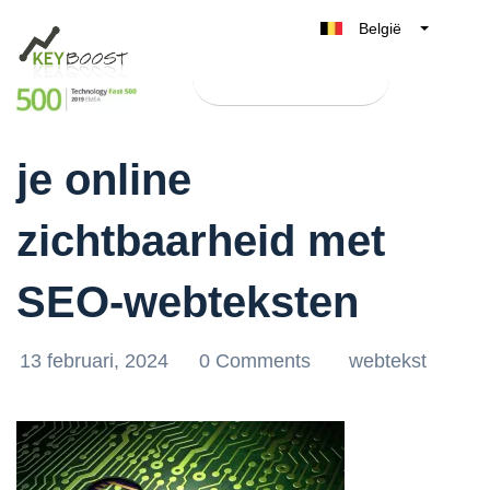
België
Belgique
Test Keyboost gratis
Nederland
Haal het maximale uit
France
je online
Deutschland
UK
zichtbaarheid met
España
Italia
SEO-webteksten
13 februari, 2024
0 Comments
webtekst