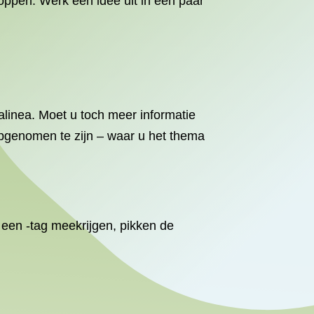
proppen. Werk één idee uit in een paar
 alinea. Moet u toch meer informatie
opgenomen te zijn – waar u het thema
ls een -tag meekrijgen, pikken de