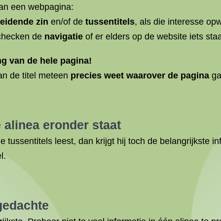
van een webpagina:
leidende zin
en/of de
tussentitels
, als die interesse o
checken de
navigatie
of er elders op de website iets staa
ng van de hele pagina!
an de titel meteen
precies weet waarover de pagina
ga
e alinea eronder staat
e tussentitels leest, dan krijgt hij toch de belangrijkste i
l.
 gedachte