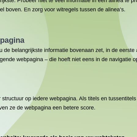
ijkste. Probeer niet te veel informatie in één alinea te 
tel boven. En zorg voor witregels tussen de alinea’s.
bpagina
u de belangrijkste informatie bovenaan zet, in de eerste
ggende webpagina – die hoeft niet eens in de navigatie 
or structuur op iedere webpagina. Als titels en tussentite
ven ze de webpagina een betere score.