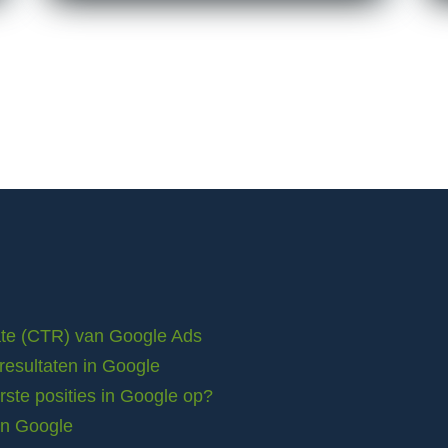
rate (CTR) van Google Ads
resultaten in Google
ste posities in Google op?
in Google