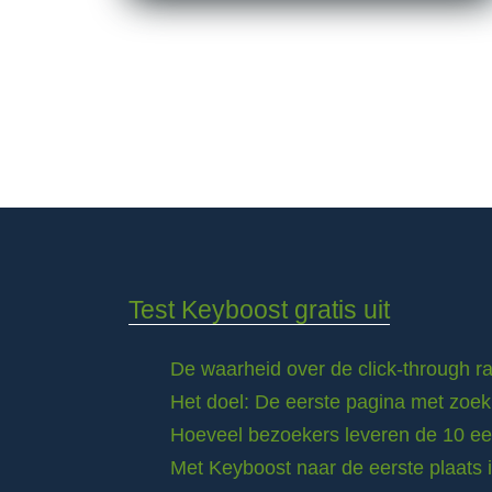
Test Keyboost gratis uit
De waarheid over de click-through 
Het doel: De eerste pagina met zoek
Hoeveel bezoekers leveren de 10 eer
Met Keyboost naar de eerste plaats 