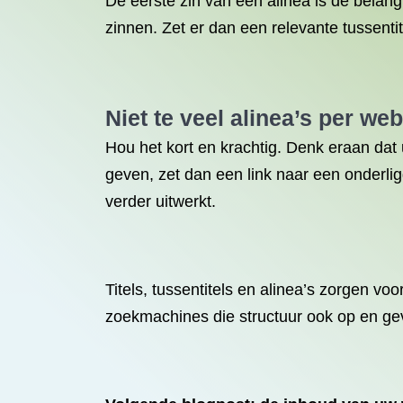
De eerste zin van een alinea is de belangr
zinnen. Zet er dan een relevante tussenti
Niet te veel alinea’s per we
Hou het kort en krachtig. Denk eraan dat 
geven, zet dan een link naar een onderli
verder uitwerkt.
Titels, tussentitels en alinea’s zorgen vo
zoekmachines die structuur ook op en ge