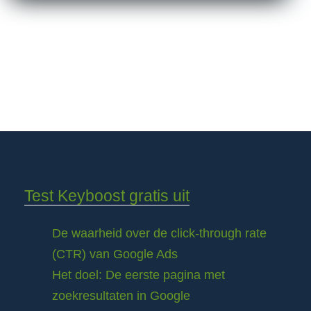
Test Keyboost gratis uit
De waarheid over de click-through rate
(CTR) van Google Ads
Het doel: De eerste pagina met
zoekresultaten in Google