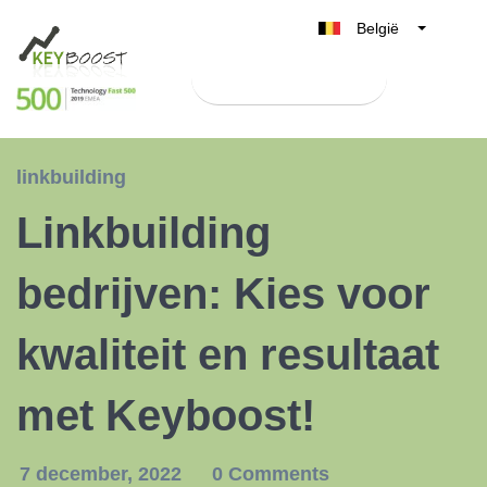
België
Belgique
Test Keyboost gratis
Nederland
France
Deutschland
linkbuilding
UK
Linkbuilding
España
Italia
bedrijven: Kies voor
kwaliteit en resultaat
met Keyboost!
7 december, 2022
0 Comments