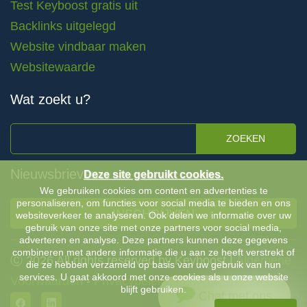
Test Keyboost gratis uit
Backlinks uitgelegd
Website vindbaar maken
Websitewaarde
Wat zoekt u?
ZOEKEN
Nieuwsbrieven
Deze site gebruikt cookies.
We gebruiken cookies om content en advertenties te
personaliseren, om functies voor social media te bieden en ons
INSCHRIJVEN
websiteverkeer te analyseren. Ook delen we informatie over uw
gebruik van onze site met onze partners voor social media,
adverteren en analyse. Deze partners kunnen deze gegevens
combineren met andere informatie die u aan ze heeft verstrekt of
Ⓒ 2026 All rights reserved by Keyboost |
Algemene
die ze hebben verzameld op basis van uw gebruik van hun
services. U gaat akkoord met onze cookies als u onze website
Voorwaarden
-
Privacybeleid
blijft gebruiken.
Chat met ons