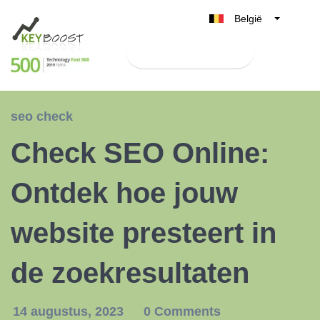
België
Belgique
Test Keyboost gratis
Nederland
France
Deutschland
seo check
UK
Check SEO Online:
España
Italia
Ontdek hoe jouw
website presteert in
de zoekresultaten
14 augustus, 2023
0 Comments