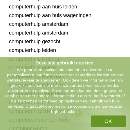
computerhulp aan huis leiden
computerhulp aan huis wageningen
computerhulp amsterdam
computerhulp amsterdam
computerhulp gezocht
computerhulp leiden
computerhulp limburg
Deze site gebruikt cookies.
computerhulp online
We gebruiken cookies om content en advertenties te
personaliseren, om functies voor social media te bieden en ons
computerhulp rotterdam
websiteverkeer te analyseren. Ook delen we informatie over uw
computerhulp rotterdam
gebruik van onze site met onze partners voor social media,
adverteren en analyse. Deze partners kunnen deze gegevens
computerhulp studenten
combineren met andere informatie die u aan ze heeft verstrekt of
die ze hebben verzameld op basis van uw gebruik van hun
computerhulp thuis
services. U gaat akkoord met onze cookies als u onze website
computerondersteuning aan huis
blijft gebruiken.
Chat met ons
computerservice aan huis
OK
Container Huren