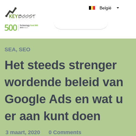
België
Belgique
Test Keyboost gratis
Nederland
France
Deutschland
SEA
,
SEO
UK
Het steeds strenger
España
Italia
wordende beleid van
Google Ads en wat u
er aan kunt doen
3 maart, 2020
0 Comments