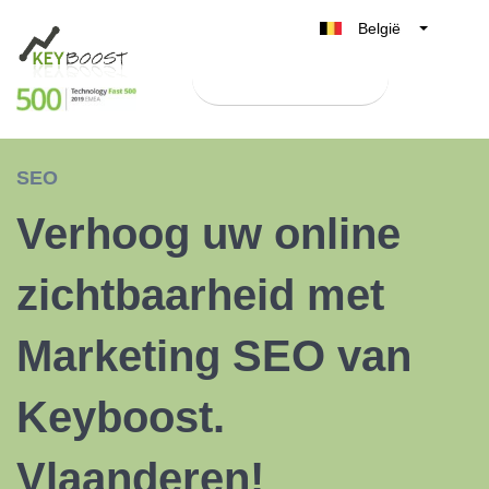
België
Belgique
Test Keyboost gratis
Nederland
France
Deutschland
SEO
UK
Verhoog uw online
España
Italia
zichtbaarheid met
Marketing SEO van
Keyboost.
Vlaanderen!