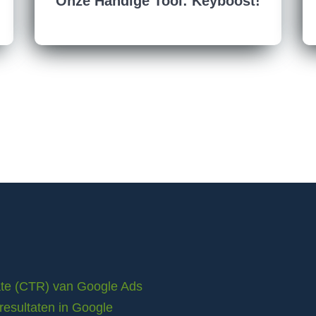
Onze Handige Tool: Keyboost!
rate (CTR) van Google Ads
resultaten in Google