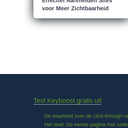
Effectief Aanmelden Sites
voor Meer Zichtbaarheid
Test Keyboost gratis uit
De waarheid over de click-through 
Het doel: De eerste pagina met zoek