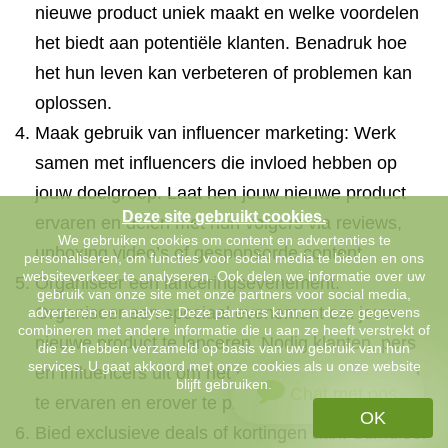
nieuwe product uniek maakt en welke voordelen
het biedt aan potentiële klanten. Benadruk hoe
het hun leven kan verbeteren of problemen kan
oplossen.
Maak gebruik van influencer marketing: Werk
samen met influencers die invloed hebben op
jouw doelgroep. Laat hen jouw nieuwe product
Deze site gebruikt cookies.
ervaren en delen met hun volgers via reviews,
We gebruiken cookies om content en advertenties te
unboxing video’s of gesponsorde content.
personaliseren, om functies voor social media te bieden en ons
websiteverkeer te analyseren. Ook delen we informatie over uw
Organiseer een lanceringsevenement:
gebruik van onze site met onze partners voor social media,
Organiseer een speciaal evenement om jouw
adverteren en analyse. Deze partners kunnen deze gegevens
combineren met andere informatie die u aan ze heeft verstrekt of
nieuwe product te lanceren. Nodig klanten, pers
die ze hebben verzameld op basis van uw gebruik van hun
services. U gaat akkoord met onze cookies als u onze website
en influencers uit om het product uit eerste hand
blijft gebruiken.
Chat met ons
te ervaren en erover te praten.
OK
Bied exclusieve deals of kortingen aan: Stimuleer