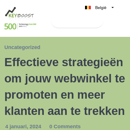
België
Belgique
Test Keyboost gratis
Nederland
France
Deutschland
Uncategorized
UK
Effectieve strategieën
España
Italia
om jouw webwinkel te
promoten en meer
klanten aan te trekken
4 januari, 2024
0 Comments