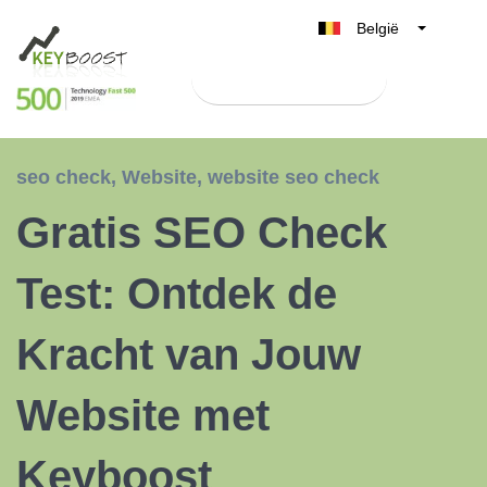
België
Belgique
Test Keyboost gratis
Nederland
France
Deutschland
seo check
,
Website
,
website seo check
UK
Gratis SEO Check
España
Italia
Test: Ontdek de
Kracht van Jouw
Website met
Keyboost