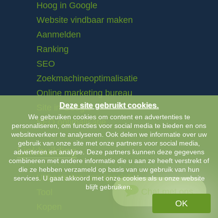
Hoog in Google
Website vindbaar maken
Aanmelden
Ranking
SEO
Zoekmachineoptimalisatie
Online marketing bureau
Deze site gebruikt cookies.
Site in Google
We gebruiken cookies om content en advertenties te
SEO optimalisatie
personaliseren, om functies voor social media te bieden en ons
websiteverkeer te analyseren. Ook delen we informatie over uw
gebruik van onze site met onze partners voor social media,
Linkbuilding
adverteren en analyse. Deze partners kunnen deze gegevens
combineren met andere informatie die u aan ze heeft verstrekt of
die ze hebben verzameld op basis van uw gebruik van hun
Uitbesteden aan specialist
services. U gaat akkoord met onze cookies als u onze website
blijft gebruiken.
Chat met ons
Tool
OK
Kopen