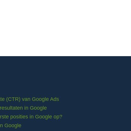
rate (CTR) van Google Ads
resultaten in Google
ste posities in Google op?
in Google