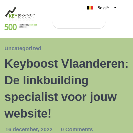
België
Belgique
Test Keyboost gratis
Nederland
France
Deutschland
Uncategorized
UK
Keyboost Vlaanderen:
España
Italia
De linkbuilding
specialist voor jouw
website!
16 december, 2022
0 Comments