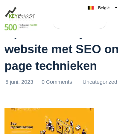
België
Belgique
Test Keyboost gratis
Nederland
Optimaliseer jouw
France
website met SEO on
Deutschland
UK
page technieken
España
Italia
5 juni, 2023
0 Comments
Uncategorized