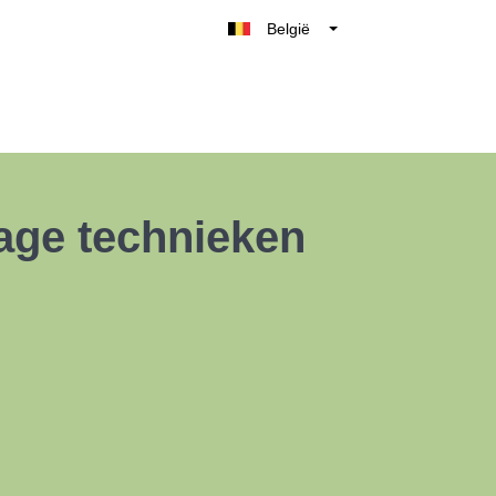
België
Belgique
Nederland
France
Deutschland
UK
age technieken
España
Italia