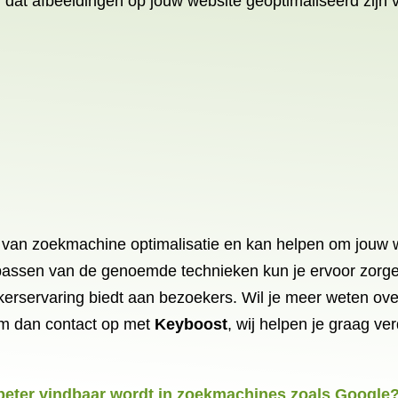
 dat afbeeldingen op jouw website geoptimaliseerd zijn 
 van zoekmachine optimalisatie en kan helpen om jouw we
passen van de genoemde technieken kun je ervoor zorge
rservaring biedt aan bezoekers. Wil je meer weten over
em dan contact op met
Keyboost
, wij helpen je graag ver
 beter vindbaar wordt in zoekmachines zoals Google?