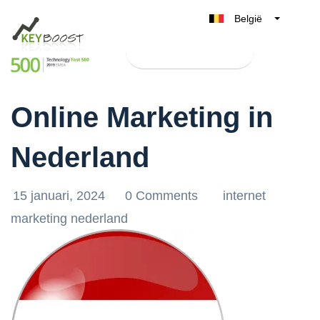
België
Belgique
Test Keyboost gratis
Nederland
Ontdek de Kracht van
France
Online Marketing in
Deutschland
UK
Nederland
España
Italia
15 januari, 2024
0 Comments
internet
marketing nederland