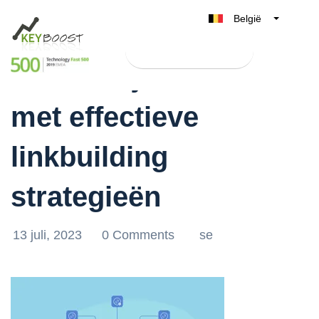
België
Belgique
Test Keyboost gratis
Nederland
Verbeter jouw SEO
France
met effectieve
Deutschland
UK
linkbuilding
España
Italia
strategieën
13 juli, 2023
0 Comments
se