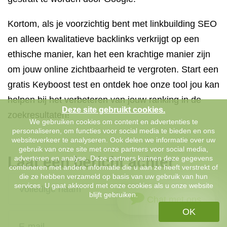
Kortom, als je voorzichtig bent met linkbuilding SEO
en alleen kwalitatieve backlinks verkrijgt op een
ethische manier, kan het een krachtige manier zijn
om jouw online zichtbaarheid te vergroten. Start een
gratis Keyboost test en ontdek hoe onze tool jou kan
helpen bij het verbeteren van jouw ranking in de
Deze site gebruikt cookies.
zoekresultaten!
We gebruiken cookies om content en advertenties te
personaliseren, om functies voor social media te bieden en ons
websiteverkeer te analyseren. Ook delen we informatie over uw
gebruik van onze site met onze partners voor social media,
Laat een bericht achter
adverteren en analyse. Deze partners kunnen deze gegevens
combineren met andere informatie die u aan ze heeft verstrekt of
die ze hebben verzameld op basis van uw gebruik van hun
services. U gaat akkoord met onze cookies als u onze website
blijft gebruiken.
Chat met ons
OK