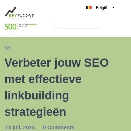
België
Belgique
Test Keyboost gratis
Nederland
France
Deutschland
se
UK
Verbeter jouw SEO
España
Italia
met effectieve
linkbuilding
strategieën
13 juli, 2023
0 Comments