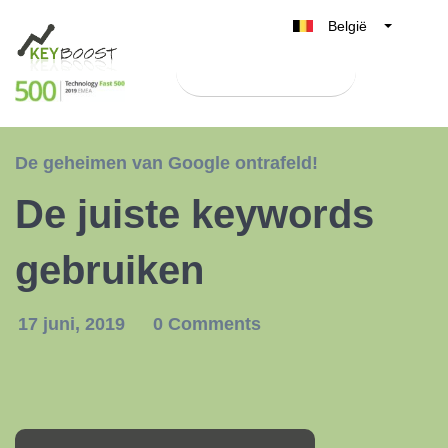
België
Belgique
Test Keyboost gratis
Nederland
France
Deutschland
De geheimen van Google ontrafeld!
UK
De juiste keywords
España
Italia
gebruiken
17 juni, 2019
0 Comments