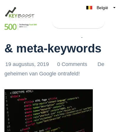
België
Belgique
Test Keyboost gratis
Nederland
Alt-informatie, small
France
& meta-keywords
Deutschland
UK
España
19 augustus, 2019
0 Comments
De
Italia
geheimen van Google ontrafeld!