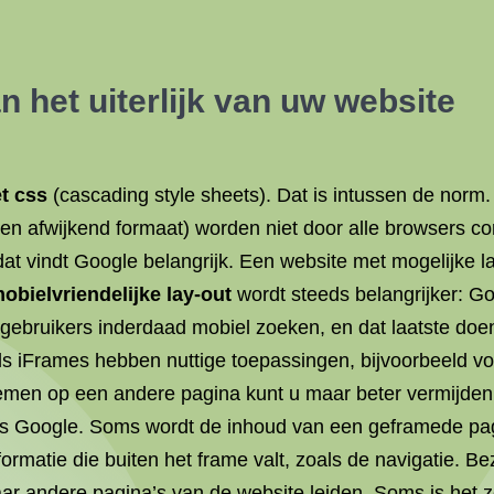
n het uiterlijk van uw website
t css
(cascading style sheets). Dat is intussen de norm. 
 een afwijkend formaat) worden niet door alle browsers co
at vindt Google belangrijk. Een website met mogelijke l
obielvriendelijke lay-out
wordt steeds belangrijker: G
ls gebruikers inderdaad mobiel zoeken, en dat laatste 
s iFrames hebben nuttige toepassingen, bijvoorbeeld vo
men op een andere pagina kunt u maar beter vermijden
s Google. Soms wordt de inhoud van een geframede pag
formatie die buiten het frame valt, zoals de navigatie. 
ar andere pagina’s van de website leiden. Soms is het ze