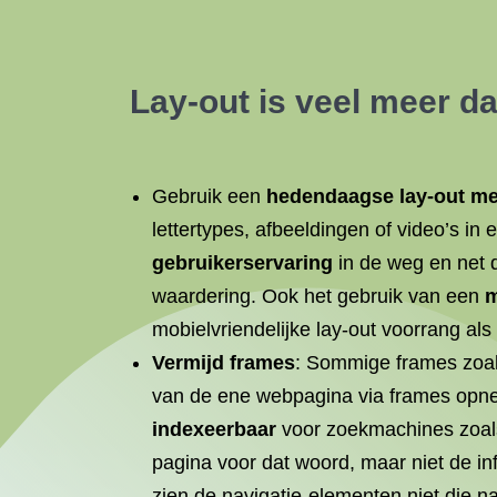
Lay-out is veel meer da
Gebruik een
hedendaagse lay-out me
lettertypes, afbeeldingen of video’s in
gebruikerservaring
in de weg en net d
waardering. Ook het gebruik van een
m
mobielvriendelijke lay-out voorrang a
Vermijd frames
: Sommige frames zoal
van de ene webpagina via frames opne
indexeerbaar
voor zoekmachines zoal
pagina voor dat woord, maar niet de in
zien de navigatie-elementen niet die na