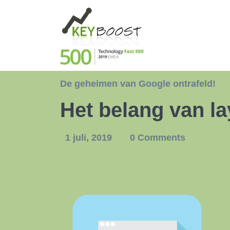
De geheimen van Google ontrafeld!
Het belang van la
1 juli, 2019
0 Comments