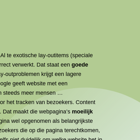
Al te exotische lay-outitems (speciale
rrect verwerkt. Dat staat een
goede
ay-outproblemen krijgt een lagere
oogle geeft website met een
doen steeds meer mensen …
or het tracken van bezoekers. Content
. Dat maakt die webpagina’s
moeilijk
ina wel opgenomen als belangrijkste
Bezoekers die op die pagina terechtkomen,
lfs niet duidelijk om welke website het in