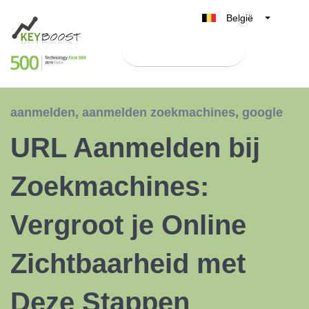
België
Belgique
Test Keyboost gratis
Nederland
France
Deutschland
aanmelden
,
aanmelden zoekmachines
,
google
UK
URL Aanmelden bij
España
Italia
Zoekmachines:
Vergroot je Online
Zichtbaarheid met
Deze Stappen