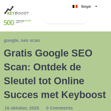
België
Belgique
Test Keyboost gratis
Nederland
France
Deutschland
google
,
seo scan
UK
Gratis Google SEO
España
Italia
Scan: Ontdek de
Sleutel tot Online
Succes met Keyboost
16 oktober, 2025
0 Comments