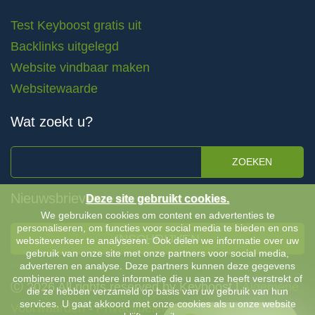
Test Keyboost gratis uit
Backlinks uitgelegd
Website vindbaar maken
Websitewaarde
Wat zoekt u?
ZOEKEN
Nieuwsbrieven
Deze site gebruikt cookies.
We gebruiken cookies om content en advertenties te
personaliseren, om functies voor social media te bieden en ons
INSCHRIJVEN
websiteverkeer te analyseren. Ook delen we informatie over uw
gebruik van onze site met onze partners voor social media,
adverteren en analyse. Deze partners kunnen deze gegevens
combineren met andere informatie die u aan ze heeft verstrekt of
Ⓒ 2026 All rights reserved by Keyboost |
Algemene
die ze hebben verzameld op basis van uw gebruik van hun
services. U gaat akkoord met onze cookies als u onze website
Voorwaarden
-
Privacybeleid