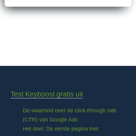
Test Keyboost gratis uit
De waarheid over de click-through rate
(CTR) van Google Ads
Het doel: De eerste pagina met